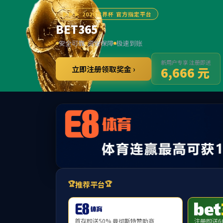
首页
公司概况
党建工作
师资队