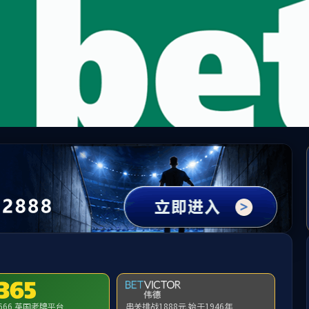
488体育 - 高清体育赛事直播平台
伍
本科教育
研究生教育
科学研究
学