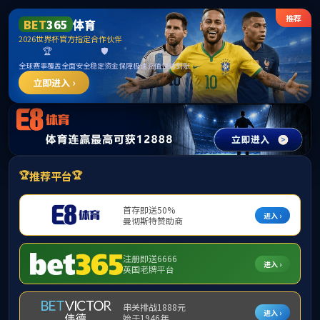
488体育 - 高清体育赛事直播平台
通知公告
通知公告
当前位置：
首页
>
通知公告
关于组织参加惟实论坛（2025年第一期）活动的通知
2025-04-07
488体育2025年硕士研究生招生复试调剂公告