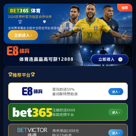
488体育 - 高清体育赛事直播平台
公司概况
现任领导
当前位置：
首页
>
公司概况
>
公司领导
>
现任领导
现任领导