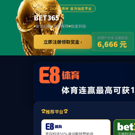
首页
公司概况
党建工作
师资队