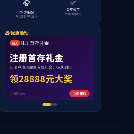
当前位置：
首页
>
通知公告
2025-07-02
2025-06-20
夏令营活动的通知
2025-06-05
2025-06-04
2025-05-19
2025-05-13
2025-05-08
2025-05-07
2025-04-26
2025-04-21
2025-04-16
2025-04-15
2025-04-14
2025-04-12