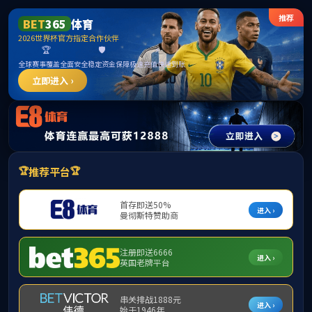
488体育 - 高清体育赛事直播平台
本科教育
实践教学
当前位置：
首页
>
本科教育
>
实践教学
488体育实验室安全卫生管理制度
2020-01-27