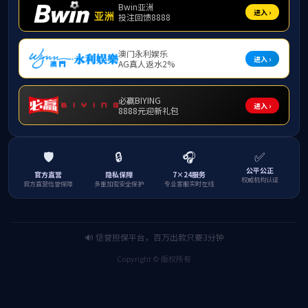
科研管理办公室
电话：
0
771-
3271136
办公地址：
488体育楼
126
团委、学生工作办公室
电话：
0
771-3237773
办公地址：
488体育楼
132
科教实验中心办公室
电话：
0771-3239159
办公地址：
土化楼
101