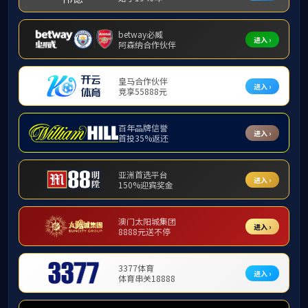
版权所有：488体育
地址：广西壮族自治区南宁市大学路100号 邮编：530004
电话：0771-3235612 邮箱：
nxy@gxu.edu.cn
院内电话：党政办：3235612 学工办：3237773
研究生办：3270813 教务办：3235643
488体育直通车