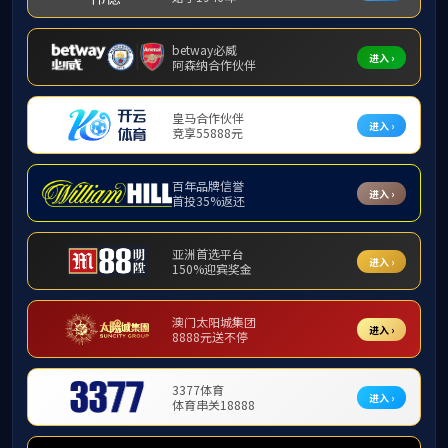
来源：488体育
日期：2026-06-08
阅读：