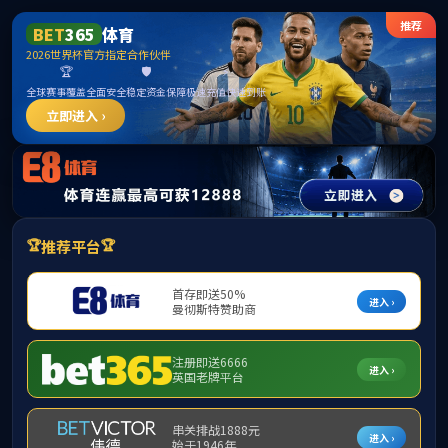
488体育 - 高清体育赛事直播平台
科学研究
科研动态
当前位置：
首页
>
科学研究
>
科研动态
> 正文
喜讯！我院在2024年国家自然科学基金评审中实现新的突破！