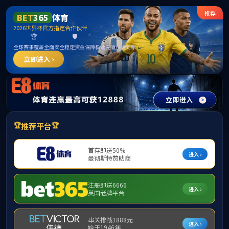
488体育 - 高清体育赛事直播平台
科学研究
科研动态
当前位置：
首页
>
科学研究
>
科研动态
> 正文
我院玉米栽培生理团队采用综合分析方法筛选和评估玉米种质的耐盐性