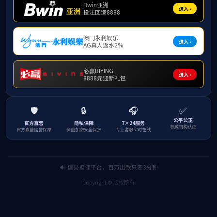
放设备服务潜能，提升大型仪器设备开放共享成
效，更好地服务于教学和科研工作提供了宝贵的建
议和意见。
上一篇：
488体育举办2024年秋季学期课程思政教学改革交
流会
下一篇：
2024级生物育种与生物科学拔尖人才创培班招生通
知