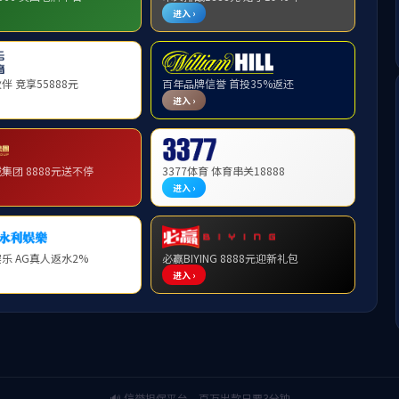
上页
1
下