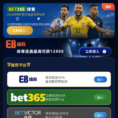
488体育 - 高清体育赛事直播平台
本科教育
基层教学组织活动
当前位置：
首页
>
本科教育
>
基层教学组织活动
我院召开本科教育教学审核评估专家意见反馈会
2023-01-20
488体育召开本科教学审核评估工作布置会