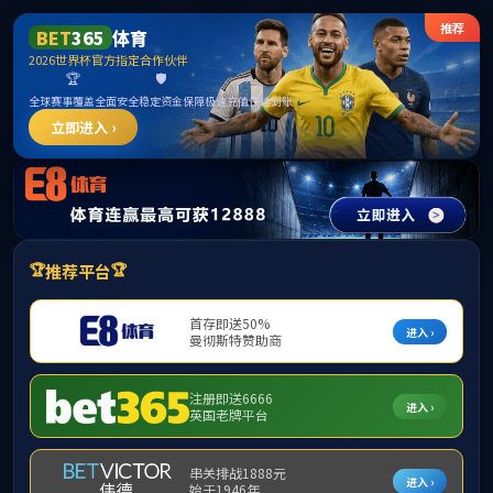
488体育 - 高清体育赛事直播平台
研究生教育
研究生表格下载
当前位置：
首页
>
研究生教育
>
研究生表格下载
> 正文
2023国内学生-复学审批表