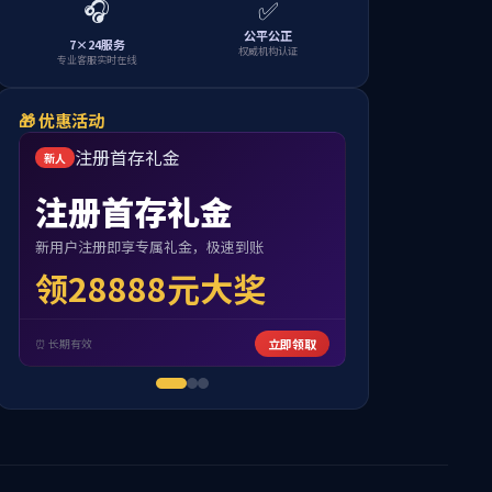
当前位置：
首页
>
学生工作
>
文化育人
> 正文
6-17
阅读：