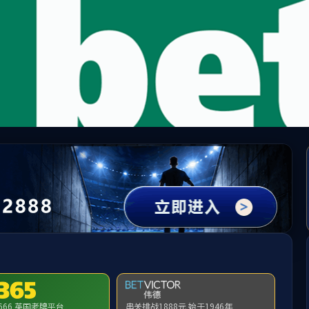
488体育 - 高清体育赛事直播平台
伍
本科教育
研究生教育
科学研究
学