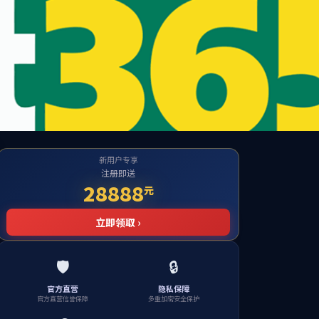
English
生工作
人才招聘
校友之窗
服务专区