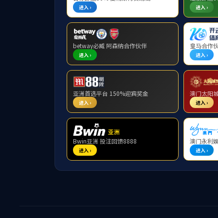
文化育人
学生工作
活动快报
只为农来（
文化育人
公司团委
管理规定