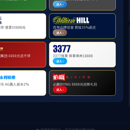
禾）
来源：488体育
日期：2024-0