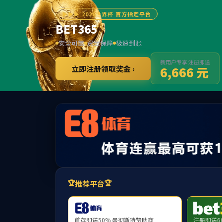
首页
公司概况
党建工作
师资队