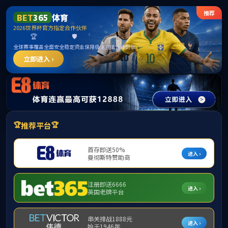
488体育 - 高清体育赛事直播平台
校友之窗
90周年院庆集锦
当前位置：
首页
>
校友之窗
>
90周年院庆集锦
> 正文
488体育院庆祝福视频