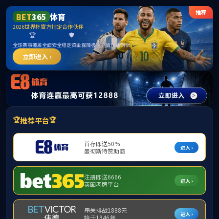
488体育 - 高清体育赛事直播平台
校友之窗
院庆学术讲坛
当前位置：
首页
>
校友之窗
>
院庆学术讲坛
> 正文
488体育建院九十周年院院庆乡村振兴大讲堂-青年学术论坛（一）