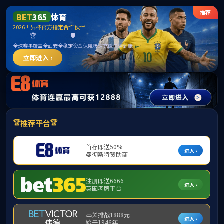
488体育 - 高清体育赛事直播平台
校友之窗
院庆学术讲坛
当前位置：
首页
>
校友之窗
>
院庆学术讲坛
> 正文
488体育学术海报(青年论坛第四场)-报告人简介