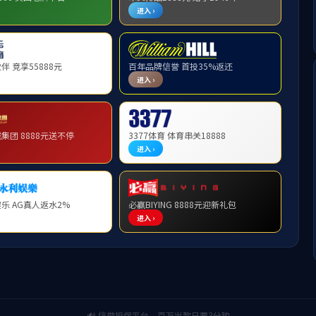
钙对中国干旱区土壤固碳的调控作用 冯文婷教授
来源：488体育
日期：2026-0
特邀报告-柑橘采后病害生物学特性及防控技术-龙超安教授