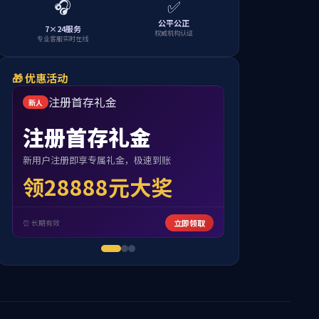
当前位置：
首页
>
学术活动
> 正文
5-31
阅读：