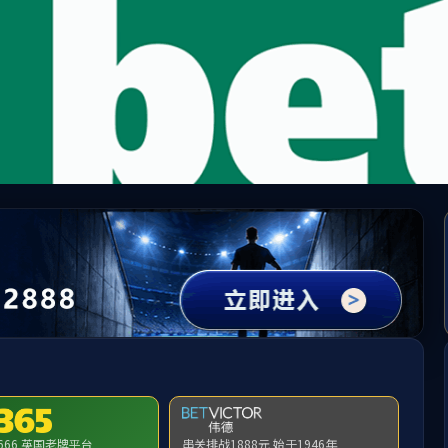
488体育 - 高清体育赛事直播平台
伍
本科教育
研究生教育
科学研究
学