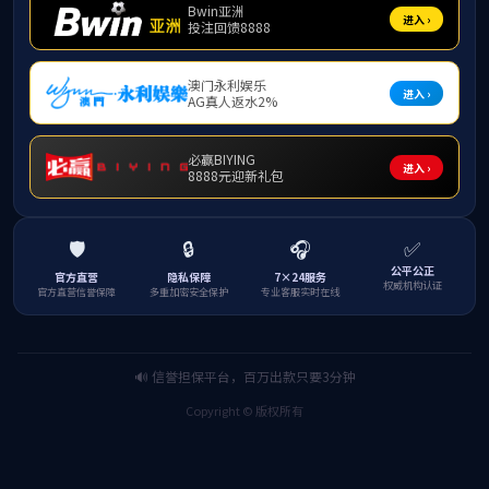
学》和《有害生物综合治理》教学团队参赛。两支
团队凭借扎实的教学功底、丰富的教学积累与新颖
的教学设计，
在省赛新农科赛道角逐中斩获两项特
等奖
，并获得国赛推荐资格。此次佳绩，充分展现
了我院教师
优秀的教学能力与勇于创新的精神风
貌
。
本届大赛由自治区教育厅指导、广西高等教育
学会主办，以
“推动教学创新 培养一流人才”为主
题，共设新工科、新医科、人工智能、基础课程等
9个赛道。全区42所高校的365个教师（团队）晋级
区赛，160个团队登上现场赛舞台，赛事规模与竞