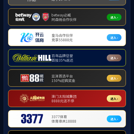
新闻中心
当前位置：
首页
>
新闻中心
> 正文
喜报｜我院教师在第六届全国高校
教师教学创新大赛广西赛区中喜获
佳绩
来源：488体育
日期：2026-06-15
阅读：
图
/文 吴海燕 赵娅玲
近日，广西高等教育学会正式公布第六届全国
高校教师教学创新大赛广西赛区获奖结果。
我院吴
海燕老师和赵娅玲老师分别代表《农业植物病理