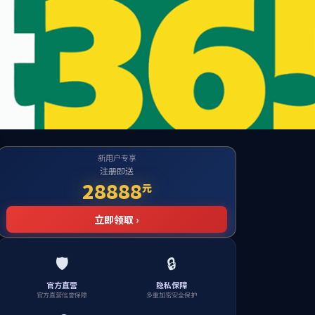
台
English
生工作
人才招聘
校友之窗
服务专区