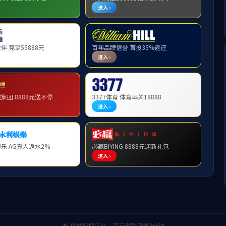
中心
支部“红链”牵手 校地企村同心助农—
振兴
来源：488体育
日期：2026-0