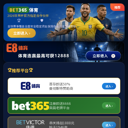
488体育 - 高清体育赛事直播平台
党建工作
党建工作
当前位置：
首页
>
党建工作
>
党建工作
> 正文
488体育党委组织开展“传承红色基因 厚植爱农情怀”主题党日活动