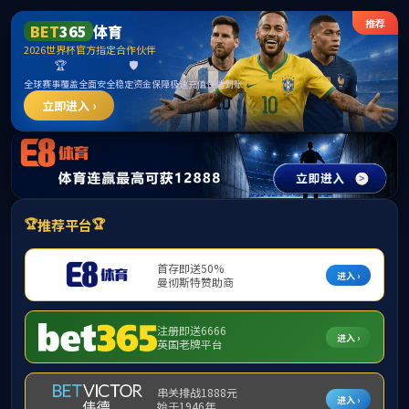
488体育 - 高清体育赛事直播平台
党建工作
党建工作
当前位置：
首页
>
党建工作
>
党建工作
> 正文
我院举办入党积极分子、发展对象和预备党员培训班开班仪式