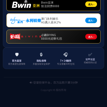
袁涛书记
在
开班仪式向学员们提出三点要求：
一是珍惜学习机会，提高系统认知水平；二是严守
学习纪律，提升集中学习成效；三是主动身体力
行，在实践中锤炼党性。他希望同学们能从自我做
起，加强理论学习，积极参与实践活动，努力成为