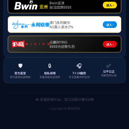
魂、全面系统、科学精准、纪严于法、纪法贯通。
要把党的纪律内化为严守政治纪律的行动自觉和为
人民正确行使权力的价值追求。最后，张积森还特
别讲解了《条例》在推动服务人才强国战略，促进
保障人才评价机制落实
的重要意义。指出园艺学科
在广西农业发展中的重要地位，强调必须加强园艺
学科建设及人才保障，推动广西园艺产业持续健康
发展。
学习过程中，党员们积极发言，分享学习心得