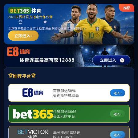
488体育 - 高清体育赛事直播平台
党建工作
党建工作
当前位置：
首页
>
党建工作
>
党建工作
> 正文
488体育党委书记张积森为园艺教工党支部上党纪学习教育专题党课