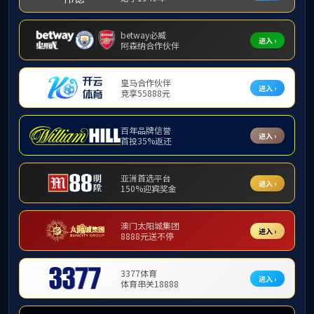
来源：488体育
日期：2024-05-28
阅读：
为深入贯彻全面从严治党要求，加强党的纪律
建设，近日，在党纪学习教育全面展开之际，
公司
党委书记张积森同志在园艺教工党支部上了一堂题
为《做学纪知纪明纪守纪的模范》的主题党课，带
领该支部全体党员集中学习《中国共产党纪律处分
条例》（以下称《条例》）。
在党课上，张积森阐述了学习《条例》的重要
性和必要性，要求大家深化对加强党的纪律建设重
大意义的认识，把握《条例》的鲜明特点：政治为