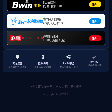
Home
Study Life
Programs
Programs
共0条
Previous
1
Next
Contact us
Tel:+86-0771-3235612
Email:nxy@gxu.edu.cn
Aderess: No.100 East Daxue Road，Nanning