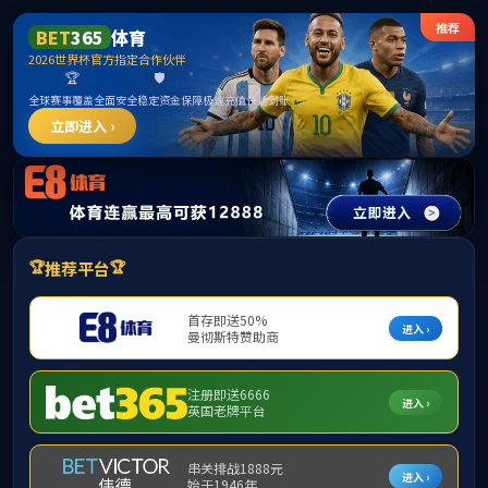
488体
育 - 高
清体育