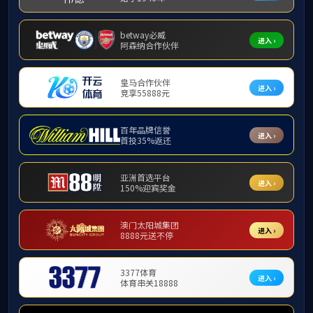
赛事直
播平台