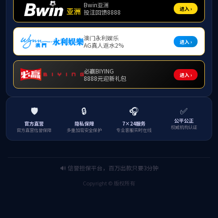
Home
Reserch
Research platform
Research platform
共0条
Previous
1
Next
Contact us
Tel:+86-0771-3235612
Email:nxy@gxu.edu.cn
Aderess: No.100 East Daxue Road，Nanning