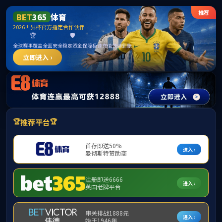
488体
育 - 高
清体育