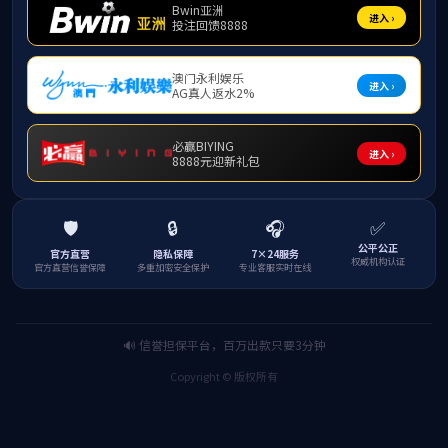
Home
Fauculty
Fauculty
共0条
Previous
1
Next
Contact us
Tel:+86-0771-3235612
Email:nxy@gxu.edu.cn
Aderess: No.100 East Daxue Road，Nanning