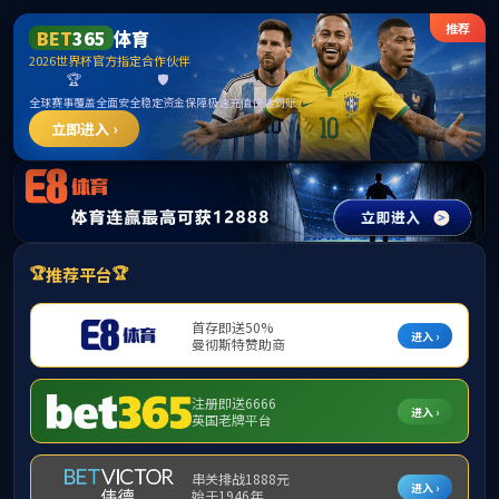
488体
育 - 高
清体育