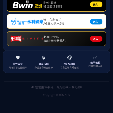
Master's
superviso
Home
Fauculty
Master's supervisor