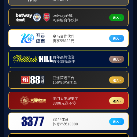
学生动态
当前位置：
首页
>
学生动态
> 正文
488体育召开第十七次学生代表大会
来源：488体育
日期：2026-06-22
阅读：
图
：
488体育
文
：
梁筠翊、马开睿
青春盛会启新程，凝心聚力向未来。
6月14
日，488体育第十七次学生代表大会于公司124报告
厅顺利召开。公司党委副书记、纪委书记高欲垚，