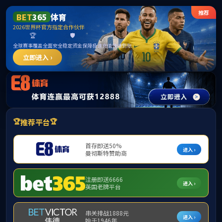
488体育 - 高清体育赛事直播平台
党建工作
党建工作
当前位置：
首页
>
党建工作
>
党建工作
488体育组织集中收看两会直播
2024-03-08
党政办教职工党支部召开2023年度民主评议党员大会