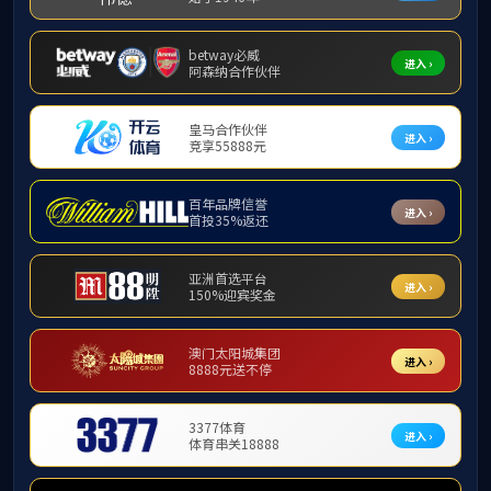
2024-03-04
中国共产党488体育委员会召开党员大会选举产生新一届党委和纪委委员
2024-01-09
上页
1
2
3
下页
版权所有：488体育
地址：广西壮族自治区南宁市大学路100号 邮编：530004
电话：0771-3235612 邮箱：
nxy@gxu.edu.cn
院内电话：党政办：3235612 学工办：3237773
研究生办：3270813 教务办：3235643